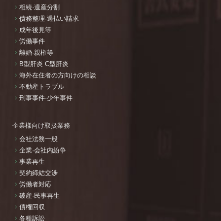
相続·遺産分割
債務整理·過払い請求
成年後見等
労働事件
離婚·親権等
B型肝炎 C型肝炎
海外在住者の方向けの相談
不動産トラブル
刑事事件·少年事件
企業様向け取扱業務
会社法務一般
企業·会社内紛争
事業再生
契約締結交渉
労働者対応
破産·民事再生
債権回収
各種訴訟