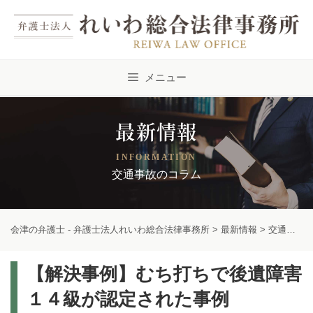
Skip
to
content
メニュー
最新情報
INFORMATION
交通事故のコラム
会津の弁護士 - 弁護士法人れいわ総合法律事務所
>
最新情報
>
交通事故のコラム
【解決事例】むち打ちで後遺障害
１４級が認定された事例