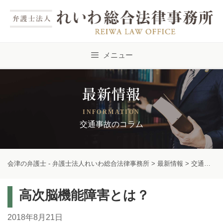
Skip
to
content
メニュー
最新情報
INFORMATION
交通事故のコラム
会津の弁護士 - 弁護士法人れいわ総合法律事務所
>
最新情報
>
交通事故のコラム
高次脳機能障害とは？
2018年8月21日