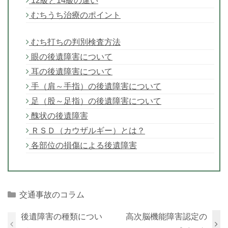
12級と14級の違い
むちうち治療のポイント
むち打ちの判別検査方法
眼の後遺障害について
耳の後遺障害について
手（肩～手指）の後遺障害について
足（股～足指）の後遺障害について
醜状の後遺障害
ＲＳＤ（カウザルギー）とは？
各部位の損傷による後遺障害
Categories
交通事故のコラム
後遺障害の種類につい
高次脳機能障害認定の