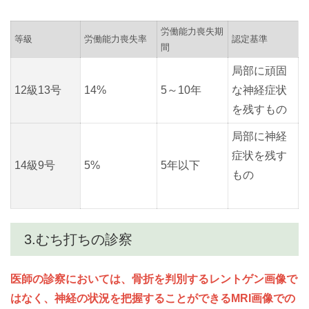
労働能力喪失期
等級
労働能力喪失率
認定基準
間
局部に頑固
12級13号
14%
5～10年
な神経症状
を残すもの
局部に神経
症状を残す
14級9号
5%
5年以下
もの
3.むち打ちの診察
医師の診察においては、骨折を判別するレントゲン画像で
はなく、神経の状況を把握することができるMRI画像での