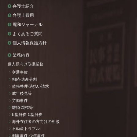
弁護士紹介
弁護士費用
麗和ジャーナル
よくあるご質問
個人情報保護方針
業務内容
個人様向け取扱業務
交通事故
相続·遺産分割
債務整理·過払い請求
成年後見等
労働事件
離婚·親権等
B型肝炎 C型肝炎
海外在住者の方向けの相談
不動産トラブル
刑事事件·少年事件