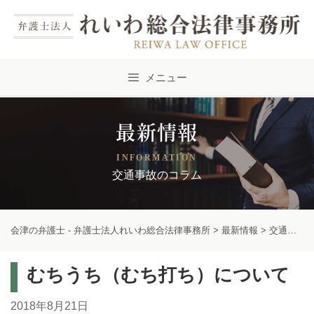
Skip
to
content
メニュー
最新情報
INFORMATION
交通事故のコラム
会津の弁護士 - 弁護士法人れいわ総合法律事務所
>
最新情報
>
交通事故のコラム
むちうち（むち打ち）について
2018年8月21日