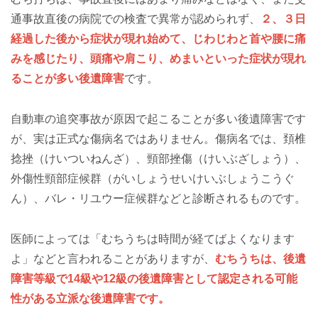
通事故直後の病院での検査で異常が認められず、
２、３日
経過した後から症状が現れ始めて、じわじわと首や腰に痛
みを感じたり、頭痛や肩こり、めまいといった症状が現れ
ることが多い後遺障害
です。
自動車の追突事故が原因で起こることが多い後遺障害です
が、実は正式な傷病名ではありません。傷病名では、頚椎
捻挫（けいついねんざ）、頸部挫傷（けいぶざしょう）、
外傷性頸部症候群（がいしょうせいけいぶしょうこうぐ
ん）、バレ・リユウー症候群などと診断されるものです。
医師によっては「むちうちは時間が経てばよくなります
よ」などと言われることがありますが、
むちうちは、後遺
障害等級で14級や12級の後遺障害として認定される可能
性がある立派な後遺障害です。