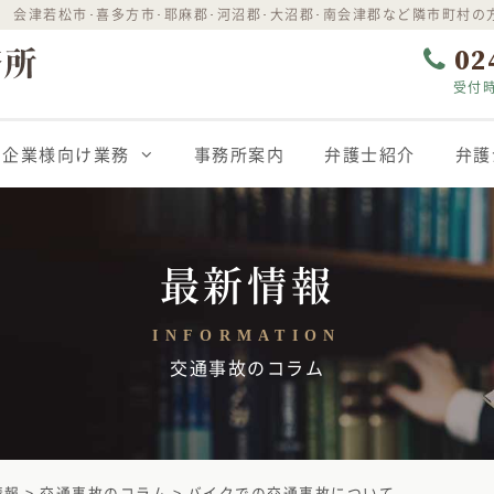
 会津若松市･喜多方市･耶麻郡･河沼郡･大沼郡･南会津郡など隣市町村の
02
受付時
企業様向け業務
事務所案内
弁護士紹介
弁護
最新情報
INFORMATION
交通事故のコラム
情報
>
交通事故のコラム
>
バイクでの交通事故について