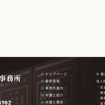
トップページ
業
最新情報
個人
交
事務所案内
相
弁護士紹介
債
8902
弁護士費用
成