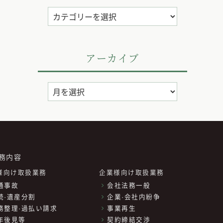
カ
テ
ゴ
リ
アーカイブ
ー
ア
ー
カ
イ
ブ
務内容
様向け取扱業務
企業様向け取扱業務
通事故
会社法務一般
続·遺産分割
企業·会社内紛争
務整理·過払い請求
事業再生
年後見等
契約締結交渉