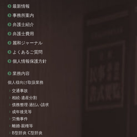
最新情報
事務所案内
弁護士紹介
弁護士費用
麗和ジャーナル
よくあるご質問
個人情報保護方針
業務内容
個人様向け取扱業務
交通事故
相続·遺産分割
債務整理·過払い請求
成年後見等
労働事件
離婚·親権等
B型肝炎 C型肝炎