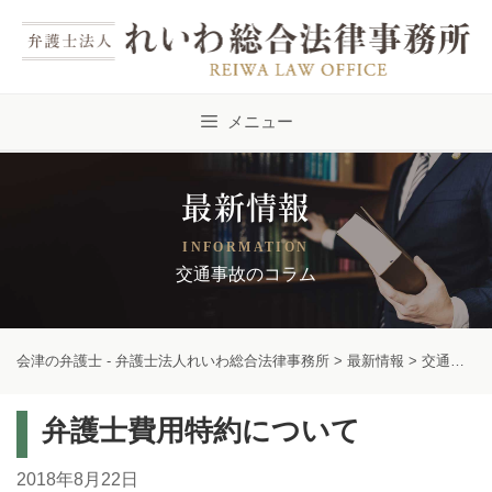
Skip
to
content
メニュー
最新情報
INFORMATION
交通事故のコラム
会津の弁護士 - 弁護士法人れいわ総合法律事務所
>
最新情報
>
交通事故のコラム
弁護士費用特約について
2018年8月22日