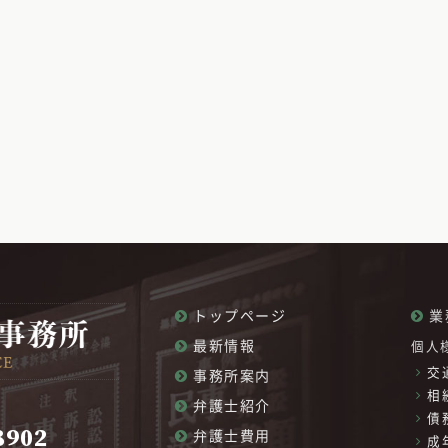
トップページ
業
最新情報
個人
交
事務所案内
相
弁護士紹介
債
8902
弁護士費用
成