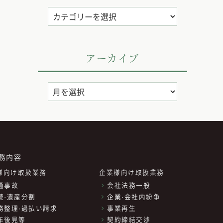
カ
テ
ゴ
リ
アーカイブ
ー
ア
ー
カ
イ
ブ
務内容
様向け取扱業務
企業様向け取扱業務
通事故
会社法務一般
続·遺産分割
企業·会社内紛争
務整理·過払い請求
事業再生
年後見等
契約締結交渉