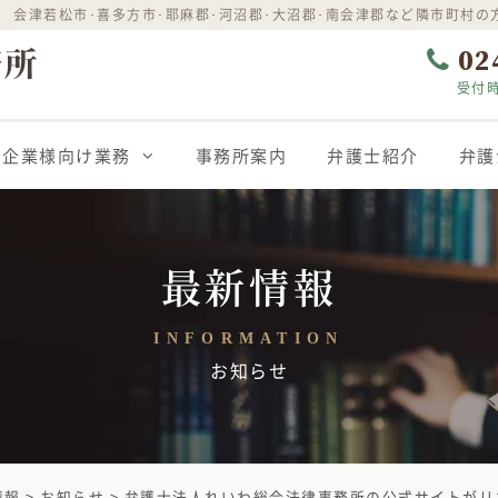
 会津若松市･喜多方市･耶麻郡･河沼郡･大沼郡･南会津郡など隣市町村の
02
受付時
企業様向け業務
事務所案内
弁護士紹介
弁護
最新情報
INFORMATION
お知らせ
情報
>
お知らせ
>
弁護士法人れいわ総合法律事務所の公式サイトがリニューアル致しま