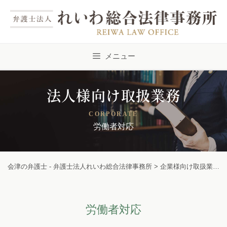
Skip
to
content
メニュー
法人様向け取扱業務
CORPORATE
労働者対応
会津の弁護士 - 弁護士法人れいわ総合法律事務所
>
企業様向け取扱業務
労働者対応