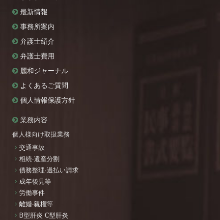
最新情報
事務所案内
弁護士紹介
弁護士費用
麗和ジャーナル
よくあるご質問
個人情報保護方針
業務内容
個人様向け取扱業務
交通事故
相続·遺産分割
債務整理·過払い請求
成年後見等
労働事件
離婚·親権等
B型肝炎 C型肝炎