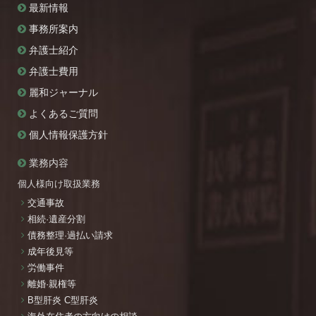
最新情報
事務所案内
弁護士紹介
弁護士費用
麗和ジャーナル
よくあるご質問
個人情報保護方針
業務内容
個人様向け取扱業務
交通事故
相続·遺産分割
債務整理·過払い請求
成年後見等
労働事件
離婚·親権等
B型肝炎 C型肝炎