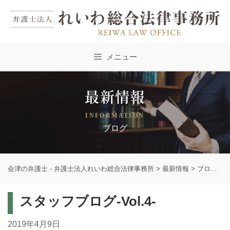
Skip
to
content
メニュー
最新情報
INFORMATION
ブログ
会津の弁護士 - 弁護士法人れいわ総合法律事務所
>
最新情報
>
ブログ
>
スタッフブログ-Vol.4-
2019年4月9日