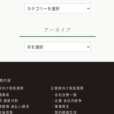
カ
テ
ゴ
リ
アーカイブ
ー
ア
ー
カ
イ
ブ
務内容
様向け取扱業務
企業様向け取扱業務
通事故
会社法務一般
続·遺産分割
企業·会社内紛争
務整理·過払い請求
事業再生
年後見等
契約締結交渉