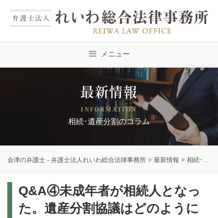
Skip
to
content
メニュー
最新情報
INFORMATION
相続･遺産分割のコラム
会津の弁護士 - 弁護士法人れいわ総合法律事務所
>
最新情報
>
相続･遺産分割のコラム
Q&A④未成年者が相続人となっ
た。遺産分割協議はどのように