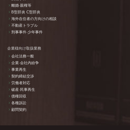
離婚·親権等
B型肝炎 C型肝炎
海外在住者の方向けの相談
不動産トラブル
刑事事件·少年事件
企業様向け取扱業務
会社法務一般
企業·会社内紛争
事業再生
契約締結交渉
労働者対応
破産·民事再生
債権回収
各種訴訟
顧問契約