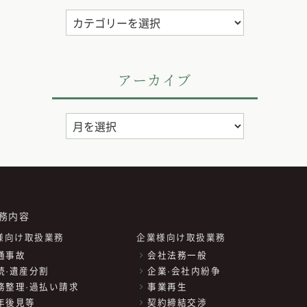
カ
テ
ゴ
リ
アーカイブ
ー
ア
ー
カ
イ
ブ
務内容
様向け取扱業務
企業様向け取扱業務
通事故
会社法務一般
続·遺産分割
企業·会社内紛争
務整理·過払い請求
事業再生
年後見等
契約締結交渉