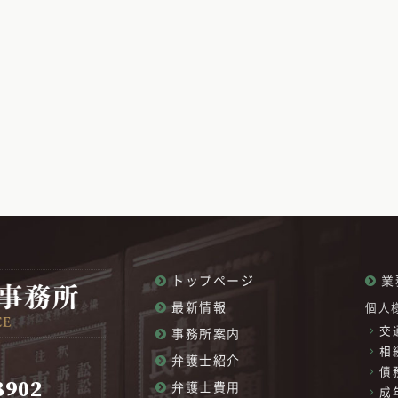
トップページ
業
最新情報
個人
交
事務所案内
相
弁護士紹介
債
8902
弁護士費用
成