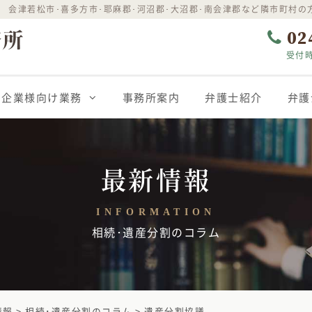
 会津若松市･喜多方市･耶麻郡･河沼郡･大沼郡･南会津郡など隣市町村の
02
受付時
企業様向け業務
事務所案内
弁護士紹介
弁護
最新情報
INFORMATION
相続･遺産分割のコラム
情報
>
相続･遺産分割のコラム
>
遺産分割協議