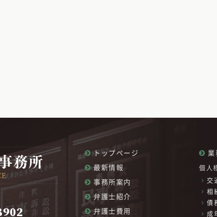
トップページ
業
最新情報
個人
交
事務所案内
相
弁護士紹介
債
8902
弁護士費用
成