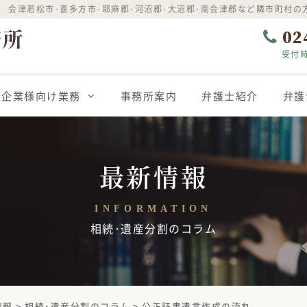
 会津若松市･喜多方市･耶麻郡･河沼郡･大沼郡･南会津郡など隣市町村の
02
受付時
企業様向け業務
事務所案内
弁護士紹介
弁護
最新情報
INFORMATION
相続･遺産分割のコラム
情報
>
相続･遺産分割のコラム
>
公正証書遺言作成の流れ