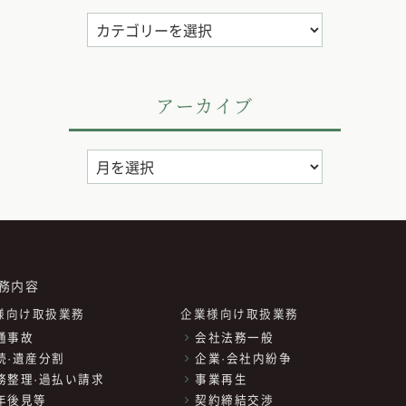
カ
テ
ゴ
リ
アーカイブ
ー
ア
ー
カ
イ
ブ
務内容
様向け取扱業務
企業様向け取扱業務
通事故
会社法務一般
続·遺産分割
企業·会社内紛争
務整理·過払い請求
事業再生
年後見等
契約締結交渉