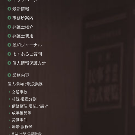
最新情報
事務所案内
弁護士紹介
弁護士費用
麗和ジャーナル
よくあるご質問
個人情報保護方針
業務内容
個人様向け取扱業務
交通事故
相続·遺産分割
債務整理·過払い請求
成年後見等
労働事件
離婚·親権等
B型肝炎 C型肝炎