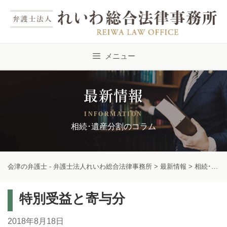
Skip
to
content
メニュー
最新情報
INFORMATION
相続･遺産分割のコラム
会津の弁護士 - 弁護士法人れいわ総合法律事務所
>
最新情報
>
相続･遺産分割のコラム
特別受益と寄与分
2018年8月18日